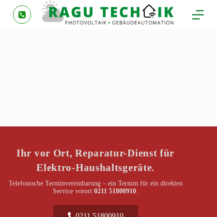
Z
u
m
I
n
h
a
l
t
s
p
r
i
n
g
e
n
Ihr vor Ort, Reparatur-Dienst für
Elektro-Haushaltsgeräte.
Telefonische Terminvereinbarung – ein Termin für ein direkten
Service vorort
0211 51800910
.
0211 51800910